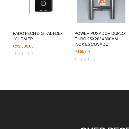
ADICIONAR
ADICIONAR
PADO FECH DIGITAL FDE-
POWER PUXADOR DUPLO
101 RM EP
TUBO 25X200X300MM
INOX ESCOVADO
R$2.390,00
R$55,00