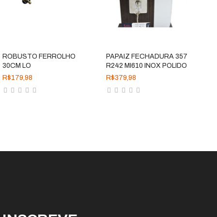
ADICIONAR
ADICIONAR
ROBUSTO FERROLHO
PAPAIZ FECHADURA 357
P
30CM LO
R242 MI610 INOX POLIDO
R
R$179,98
R$379,98
R