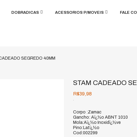
DOBRADICAS
ACESSORIOS P/MOVEIS
FALE C
CADEADO SEGREDO 40MM
STAM CADEADO S
R$39,98
.
Corpo :Zamac
Gancho: Aï¿½o ABNT 1010
Mola:Aï¿½o Inoxidï¿½ve
Pino:Latï¿½o
Cod:002299